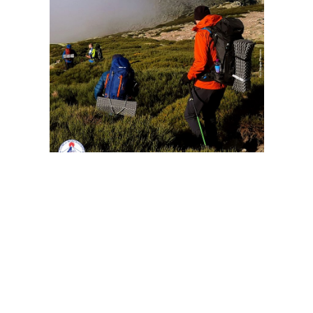
26 de Setembro
—
27 de Setembro
SET
26
Los Hermanitos de Hoya Moros