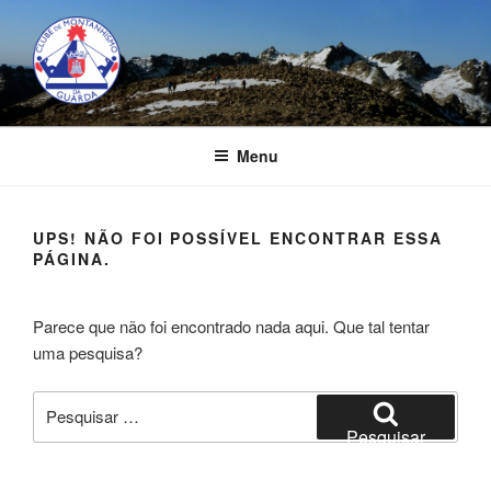
Saltar
para
o
conteúdo
CLUBE DE MONTANHISMO DA
GUARDA
Menu
UPS! NÃO FOI POSSÍVEL ENCONTRAR ESSA
PÁGINA.
Parece que não foi encontrado nada aqui. Que tal tentar
uma pesquisa?
Pesquisar
por:
Pesquisar