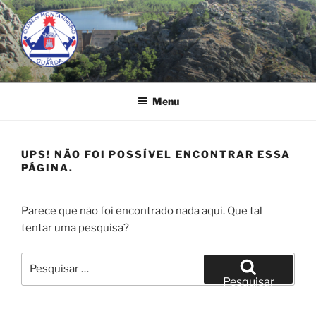
Saltar
para
o
conteúdo
CLUBE DE MONTANHISMO DA
GUARDA
Menu
UPS! NÃO FOI POSSÍVEL ENCONTRAR ESSA
PÁGINA.
Parece que não foi encontrado nada aqui. Que tal
tentar uma pesquisa?
Pesquisar
por:
Pesquisar